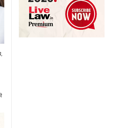
े,
की