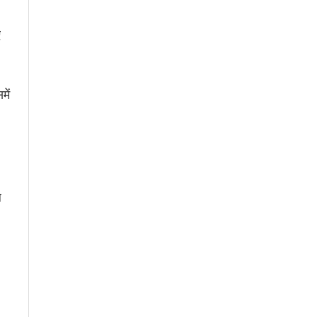
ए
में
ल