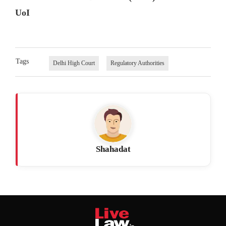
UoI
Tags
Delhi High Court
Regulatory Authorities
Shahadat