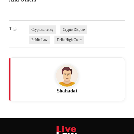
Tags
Cryptocurrency
Crypto Dispute
Public Law
Delhi High Court
Shahadat