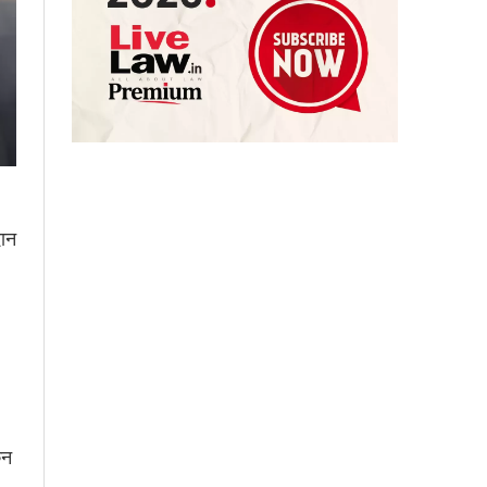
दान
िन