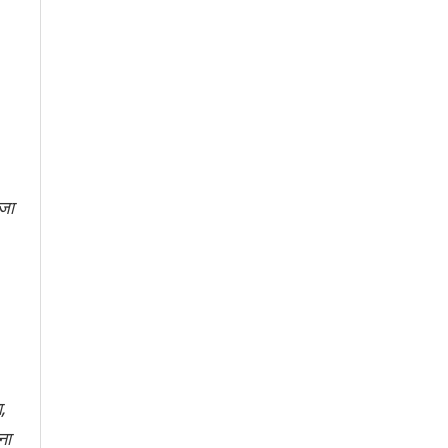
 जा
ा,
ना