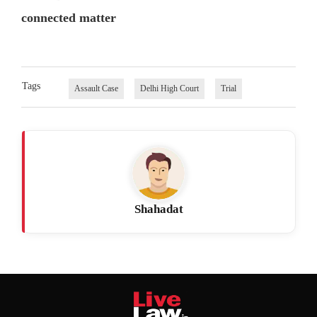
connected matter
Tags
Assault Case
Delhi High Court
Trial
Shahadat