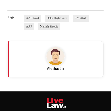
Tags
AAP Govt
Delhi High Court
CM Atishi
AAP
Manish Sisodia
Shahadat