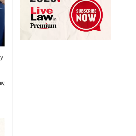
py
गाए