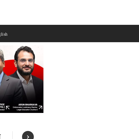
lish
ज