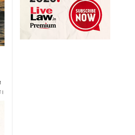
ज
गा।