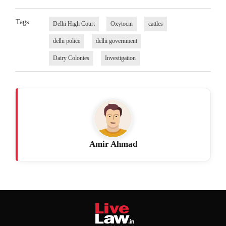
Tags
Delhi High Court
Oxytocin
cattles
delhi police
delhi government
Dairy Colonies
Investigation
Amir Ahmad