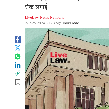
रोक लगाई
LiveLaw News Network
27 Nov 2024 8:17 AM
(1 mins read )