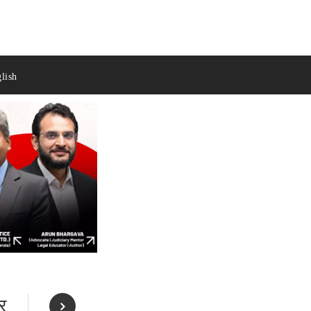
lish
पर