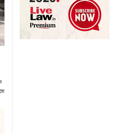
े
देश