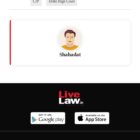
CJP
Delhi High Court
Shahadat