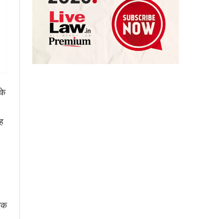
के
ह
एक