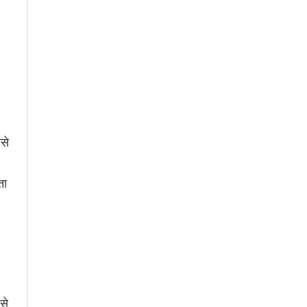
से
ता
।
से