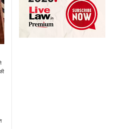
े
नकी
ि