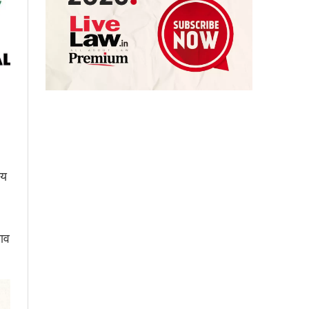
ीय
लाव