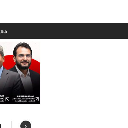
lish
ा