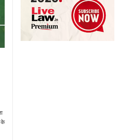
ता
 के