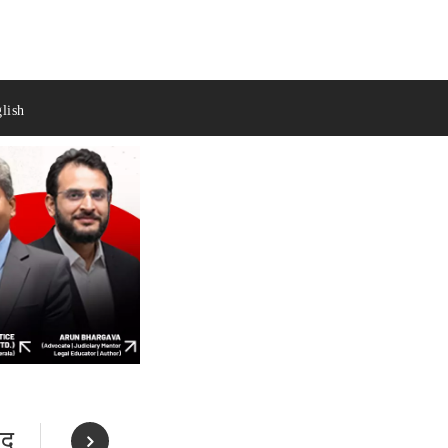
lish
ूद