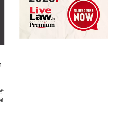
प
टी
भी