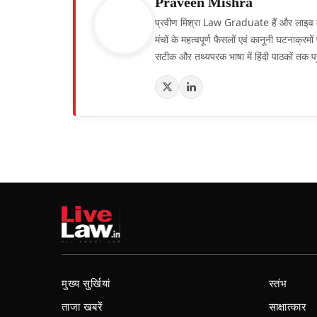
Praveen Mishra
प्रवीण मिश्रा Law Graduate हैं और लाइव लॉ हिं
मंचों के महत्वपूर्ण फैसलों एवं कानूनी घटनाक्र
सटीक और तथ्यपरक भाषा में हिंदी पाठकों तक पह
मुख्य सुर्खियां
स्तंभ
ताजा खबरें
साक्षात्कार