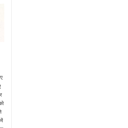
िए
ए
र
को
े
ें