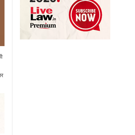
की
यर