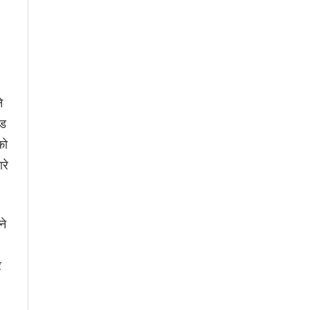
े
ेड
को
रे
ने
र