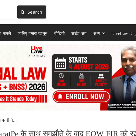
Search
ा मामले
जानिए हमारा कानून
वीडियो
राउंड अप
अन्य
LiveLaw Eng
त्नी ने...
aratPe के साथ समझौते के बाद EOW FIR को रद्