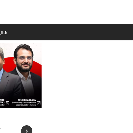
lish
द