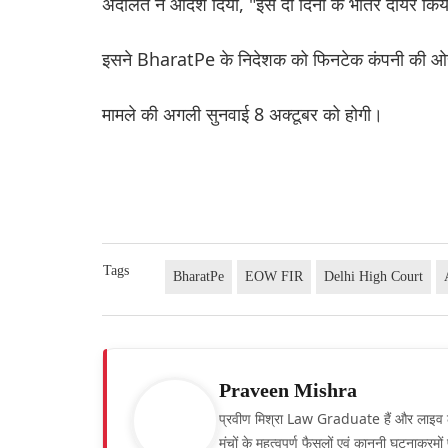
अदालत ने आदेश दिया, "इसे दो दिनों के भीतर दायर कि
इसने BharatPe के निदेशक को फिनटेक कंपनी की ओर स
मामले की अगली सुनवाई 8 अक्टूबर को होगी।
Tags
BharatPe
EOW FIR
Delhi High Court
Praveen Mishra
प्रवीण मिश्रा Law Graduate हैं और लाइव लॉ हिं
मंचों के महत्वपूर्ण फैसलों एवं कानूनी घटनाक्र