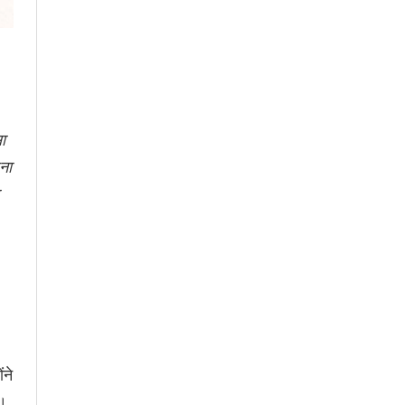
ा
ना
ंने
ी।