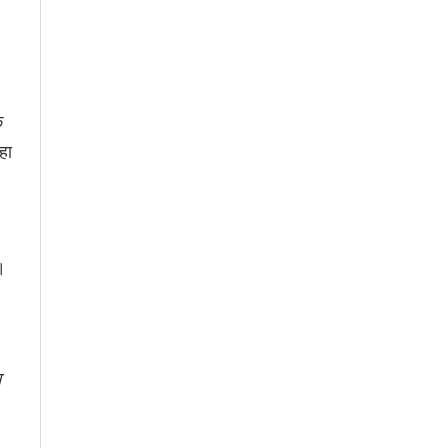
े
हा
।
म