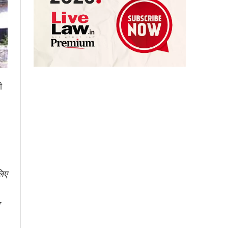
ी
लिए