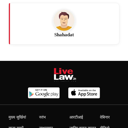
Shahadat
मुख्य सुर्खियां
स्तंभ
आरटीआई
वेबिनार