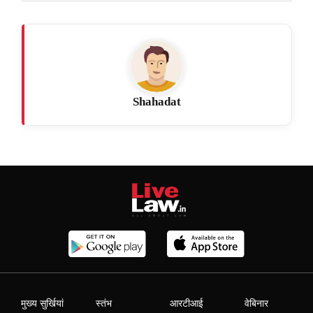
Shahadat
मुख्य सुर्खियां
स्तंभ
आरटीआई
वेबिनार