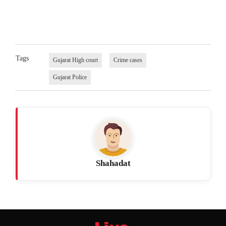
Tags
Gujarat High court
Crime cases
Gujarat Police
Shahadat