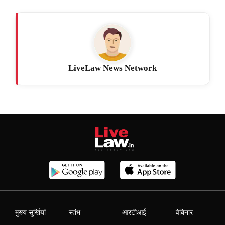
LiveLaw News Network
मुख्य सुर्खियां
स्तंभ
आरटीआई
वेबिनार