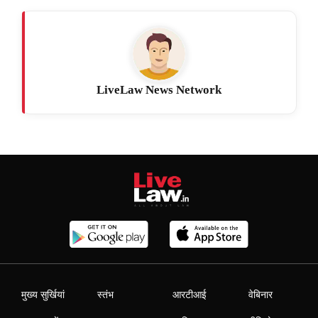
LiveLaw News Network
मुख्य सुर्खियां
स्तंभ
आरटीआई
वेबिनार