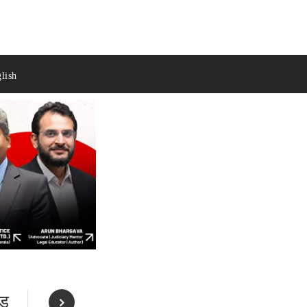
lish
ड़