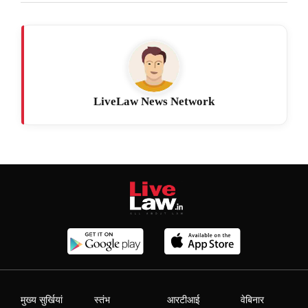
LiveLaw News Network
मुख्य सुर्खियां
स्तंभ
आरटीआई
वेबिनार