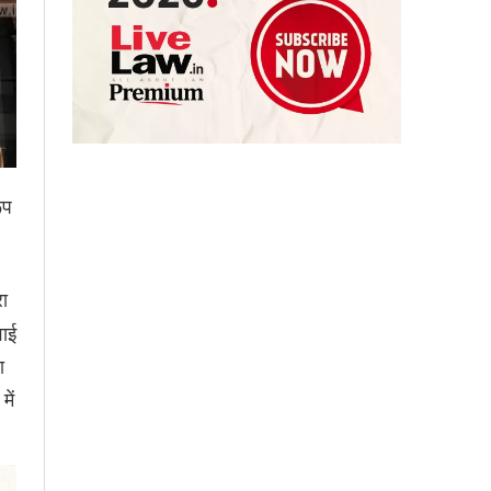
ूप
रा
वाई
ा
ें