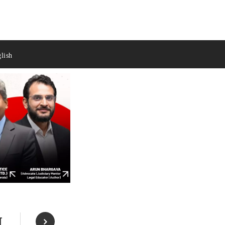
lish
त