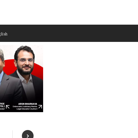
lish
,