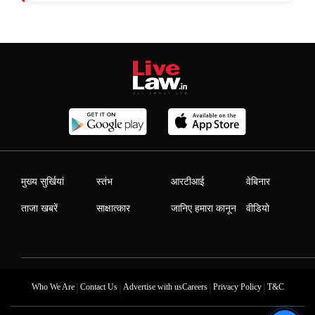
मुख्य सुर्खियां
स्तंभ
आरटीआई
वेबिनार
ताजा खबरें
साक्षात्कार
जानिए हमारा कानून
वीडियो
|
|
|
|
Who We Are
Contact Us
Advertise with us
Careers
Privacy Policy
T&C