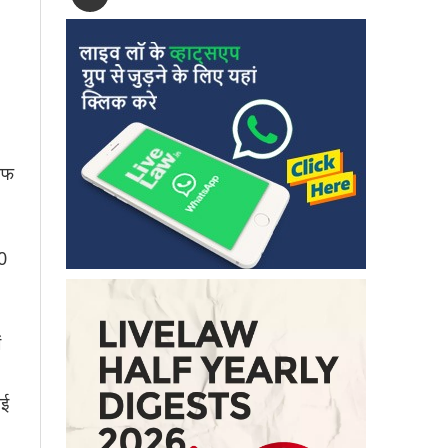
ाफ
0
ं
ोई