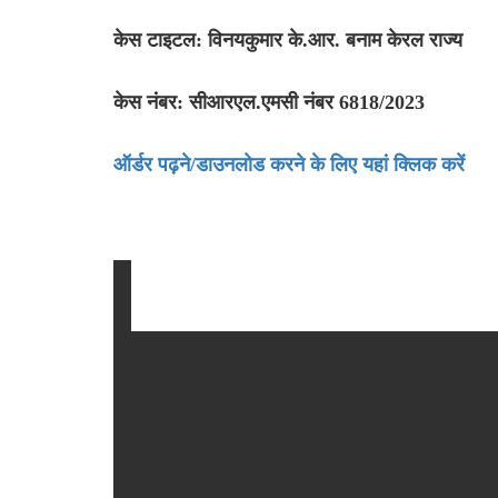
केस टाइटल: विनयकुमार के.आर. बनाम केरल राज्य
केस नंबर: सीआरएल.एमसी नंबर 6818/2023
ऑर्डर पढ़ने/डाउनलोड करने के लिए यहां क्लिक करें