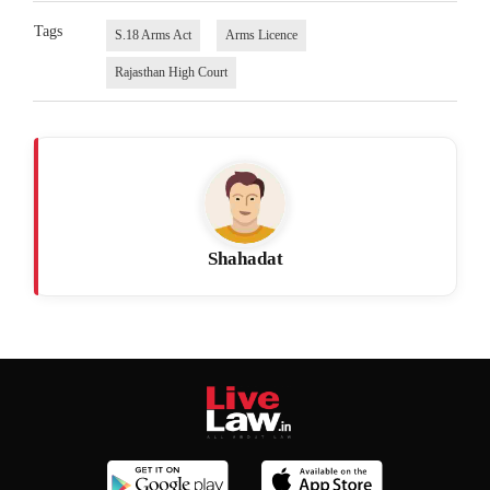
Tags
S.18 Arms Act
Arms Licence
Rajasthan High Court
Shahadat