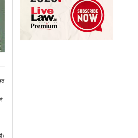
हत
ने
ी)