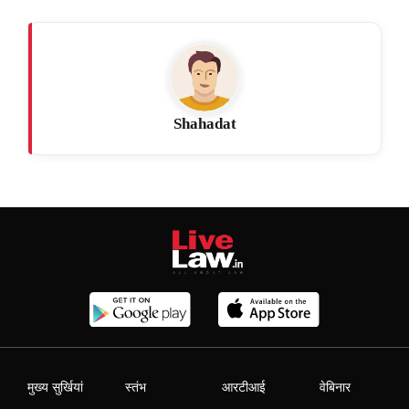
Shahadat
मुख्य सुर्खियां
स्तंभ
आरटीआई
वेबिनार