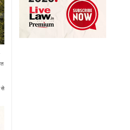
ित
 से