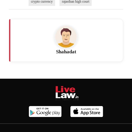
crypto currency
rajasthan high court
Shahadat