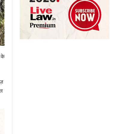
 के
ज़
यल