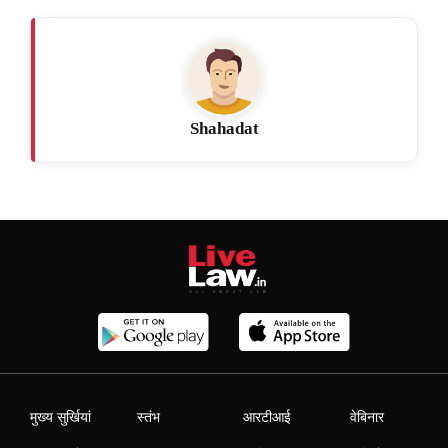
Shahadat
मुख्य सुर्खियां
स्तंभ
आरटीआई
वेबिनार