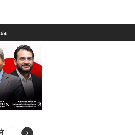
lish
ने