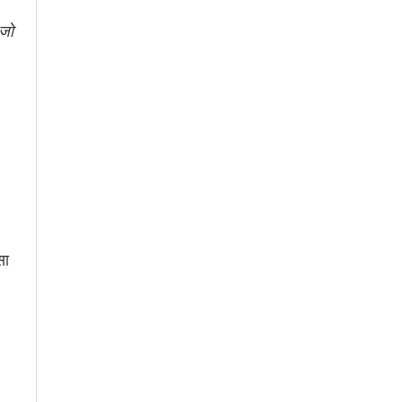
 जो
सा