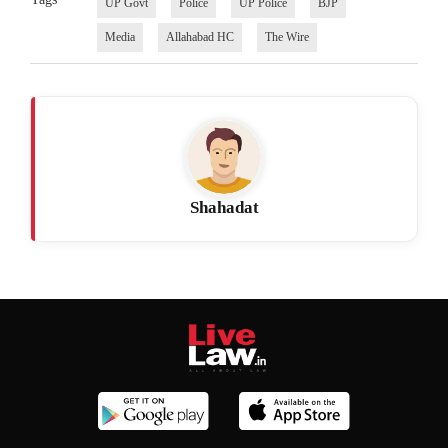
UP Govt
Police
UP Police
BJP
Media
Allahabad HC
The Wire
Shahadat