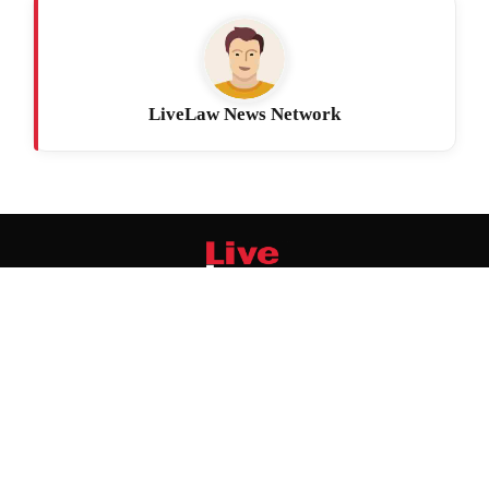
LiveLaw News Network
मुख्य सुर्खियां
स्तंभ
आरटीआई
वेबिनार
ताजा खबरें
साक्षात्कार
जानिए हमारा कानून
वीडियो