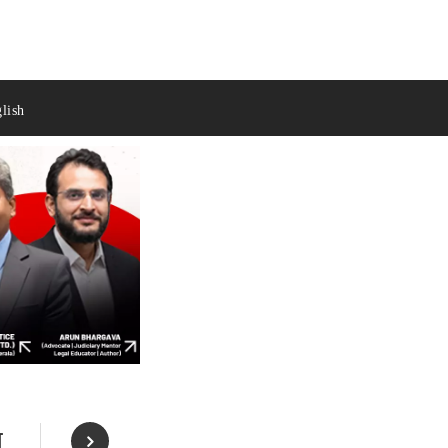
lish
त