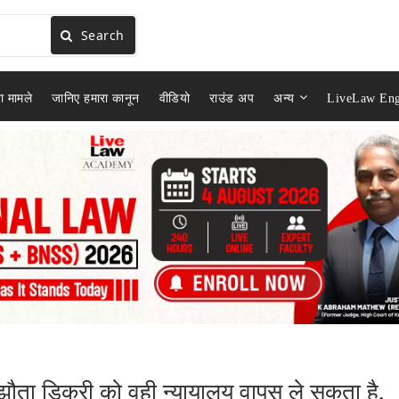
Search
ा मामले
जानिए हमारा कानून
वीडियो
राउंड अप
अन्य
LiveLaw Eng
ौता डिक्री को वही न्यायालय वापस ले सकता है,